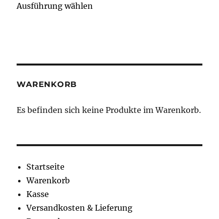
Ausführung wählen
Produkt
weist
mehrere
Varianten
auf.
Die
WARENKORB
Optionen
können
Es befinden sich keine Produkte im Warenkorb.
auf
der
Produktseite
gewählt
Startseite
werden
Warenkorb
Kasse
Versandkosten & Lieferung