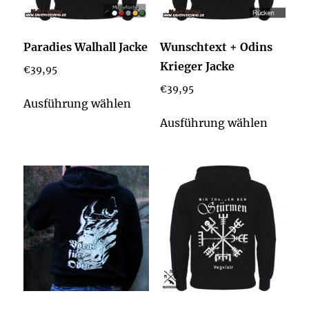
auf
auf
der
der
Paradies Walhall Jacke
Wunschtext + Odins
Produktseite
Produkt
Krieger Jacke
€
39,95
gewählt
gewähl
€
39,95
werden
werden
Dieses
Ausführung wählen
Produkt
Dieses
Ausführung wählen
weist
Produk
mehrere
weist
Varianten
mehrer
auf.
Varian
Die
auf.
Optionen
Die
können
Option
auf
könne
der
auf
Produktseite
der