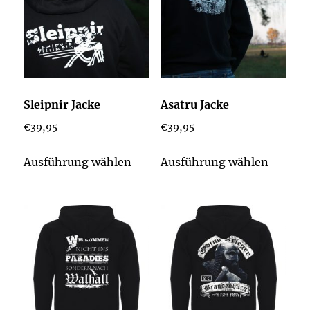
Sleipnir Jacke
Asatru Jacke
€
39,95
€
39,95
Dieses
Dieses
Ausführung wählen
Ausführung wählen
Produkt
Produk
weist
weist
mehrere
mehrer
Varianten
Varian
auf.
auf.
Die
Die
Optionen
Option
können
könne