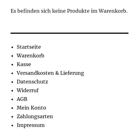
der
der
Es befinden sich keine Produkte im Warenkorb.
Produktseite
Produkt
gewählt
gewähl
werden
werden
Startseite
Warenkorb
Kasse
Versandkosten & Lieferung
Datenschutz
Widerruf
AGB
Mein Konto
Zahlungsarten
Impressum