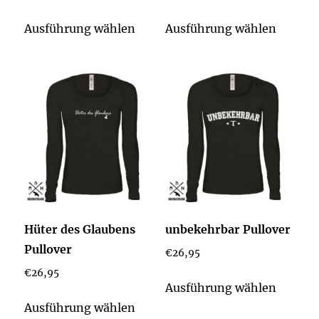
werden
Dieses
Dieses
Ausführung wählen
Ausführung wählen
Produkt
Produk
weist
weist
mehrere
mehrer
Varianten
Varian
auf.
auf.
Die
Die
Optionen
Option
können
könne
auf
auf
der
der
Hüter des Glaubens
unbekehrbar Pullover
Produktseite
Produkt
Pullover
€
26,95
gewählt
gewähl
€
26,95
werden
werden
Dieses
Ausführung wählen
Dieses
Produk
Ausführung wählen
Produkt
weist