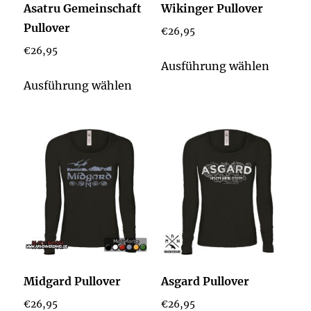
Asatru Gemeinschaft
Wikinger Pullover
Produktseite
Produkt
Pullover
€
26,95
gewählt
gewähl
€
26,95
werden
werden
Dieses
Ausführung wählen
Dieses
Produk
Ausführung wählen
Produkt
weist
weist
mehrer
mehrere
Varian
Varianten
auf.
auf.
Die
Die
Option
Optionen
könne
können
auf
auf
der
der
Produkt
Midgard Pullover
Asgard Pullover
Produktseite
gewähl
€
26,95
€
26,95
gewählt
werden