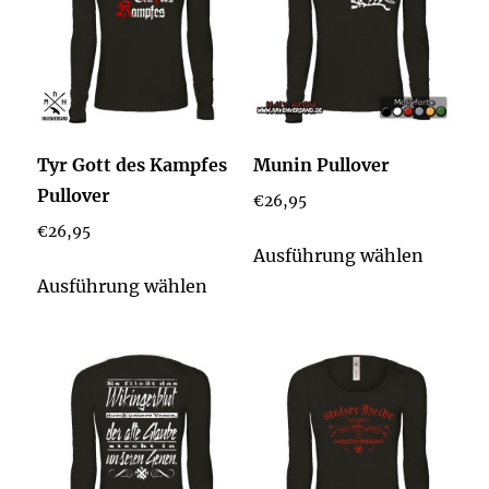
Tyr Gott des Kampfes
Munin Pullover
Pullover
€
26,95
€
26,95
Dieses
Ausführung wählen
Dieses
Produk
Ausführung wählen
Produkt
weist
weist
mehrer
mehrere
Varian
Varianten
auf.
auf.
Die
Die
Option
Optionen
könne