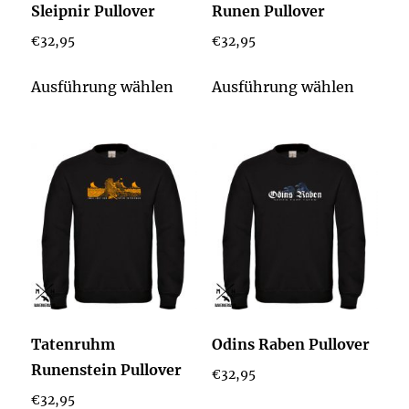
Sleipnir Pullover
Runen Pullover
Produktseite
Produkt
€
32,95
€
32,95
gewählt
gewähl
werden
werden
Dieses
Dieses
Ausführung wählen
Ausführung wählen
Produkt
Produk
weist
weist
mehrere
mehrer
Varianten
Varian
auf.
auf.
Die
Die
Optionen
Option
können
könne
auf
auf
der
der
Tatenruhm
Odins Raben Pullover
Produktseite
Produkt
Runenstein Pullover
€
32,95
gewählt
gewähl
€
32,95
werden
werden
Dieses