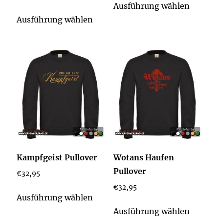
Ausführung wählen
Dieses
Produk
Ausführung wählen
Produkt
weist
weist
mehrer
mehrere
Varian
Varianten
auf.
auf.
Die
Die
Option
Optionen
könne
können
auf
auf
der
der
Produkt
Kampfgeist Pullover
Wotans Haufen
Produktseite
gewähl
Pullover
€
32,95
gewählt
werden
€
32,95
werden
Dieses
Ausführung wählen
Produkt
Dieses
Ausführung wählen
weist
Produk