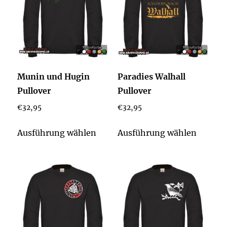
Munin und Hugin
Paradies Walhall
Pullover
Pullover
€
32,95
€
32,95
Dieses
Dieses
Ausführung wählen
Ausführung wählen
Produkt
Produk
weist
weist
mehrere
mehrer
Varianten
Varian
auf.
auf.
Die
Die
Optionen
Option