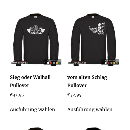
mehrere
weist
Varianten
mehrer
auf.
Varian
Die
auf.
Optionen
Die
können
Option
auf
könne
der
auf
Produktseite
der
Sieg oder Walhall
vom alten Schlag
gewählt
Produkt
Pullover
Pullover
werden
gewähl
€
32,95
€
32,95
werden
Dieses
Dieses
Ausführung wählen
Ausführung wählen
Produkt
Produk
weist
weist
mehrere
mehrer