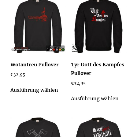
Varianten
Varian
auf.
auf.
Die
Die
Optionen
Option
können
könne
auf
auf
der
der
Wotantreu Pullover
Tyr Gott des Kampfes
Produktseite
Produkt
Pullover
€
32,95
gewählt
gewähl
€
32,95
werden
werden
Dieses
Ausführung wählen
Produkt
Dieses
Ausführung wählen
weist
Produk
mehrere
weist
Varianten
mehrer
auf.
Varian
Die
auf.