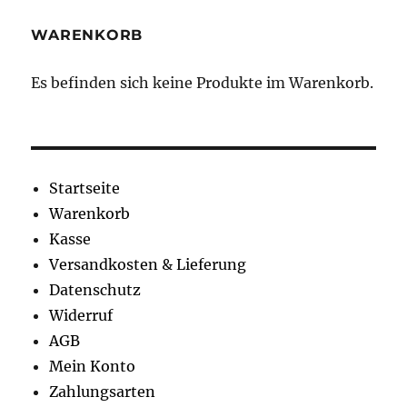
können
könne
WARENKORB
auf
auf
der
der
Es befinden sich keine Produkte im Warenkorb.
Produktseite
Produkt
gewählt
gewähl
werden
werden
Startseite
Warenkorb
Kasse
Versandkosten & Lieferung
Datenschutz
Widerruf
AGB
Mein Konto
Zahlungsarten