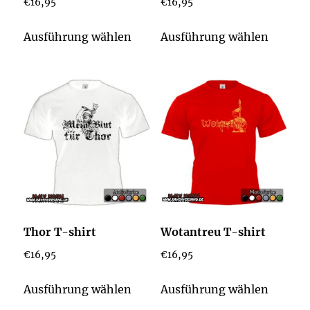
€
16,95
€
16,95
Dieses
Dieses
Ausführung wählen
Ausführung wählen
Produkt
Produk
weist
weist
mehrere
mehrer
Varianten
Varian
auf.
auf.
Die
Die
Optionen
Option
können
könne
auf
auf
der
der
Thor T-shirt
Wotantreu T-shirt
Produktseite
Produkt
€
16,95
€
16,95
gewählt
gewähl
werden
werden
Dieses
Dieses
Ausführung wählen
Ausführung wählen
Produkt
Produk