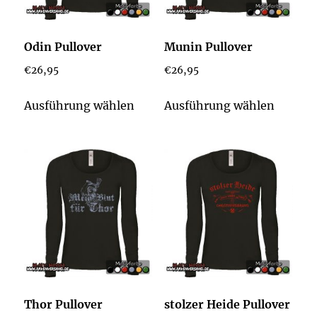
Odin Pullover
Munin Pullover
€
26,95
€
26,95
Dieses
Dieses
Ausführung wählen
Ausführung wählen
Produkt
Produk
weist
weist
mehrere
mehrer
Varianten
Varian
auf.
auf.
Die
Die
Optionen
Option
können
könne
auf
auf
der
der
Thor Pullover
stolzer Heide Pullover
Produktseite
Produkt