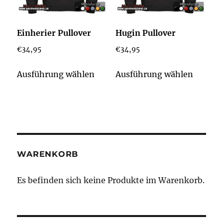
der
auf
Produktseite
der
Einherier Pullover
Hugin Pullover
gewählt
Produkt
€
34,95
€
34,95
werden
gewähl
werden
Dieses
Dieses
Ausführung wählen
Ausführung wählen
Produkt
Produk
weist
weist
mehrere
mehrer
Varianten
Varian
auf.
auf.
Die
Die
WARENKORB
Optionen
Option
können
könne
Es befinden sich keine Produkte im Warenkorb.
auf
auf
der
der
Produktseite
Produkt