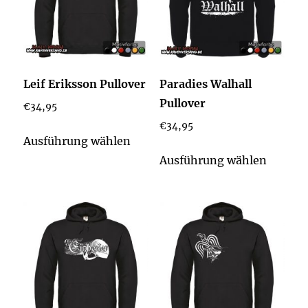
Leif Eriksson Pullover
Paradies Walhall
Pullover
€
34,95
€
34,95
Dieses
Ausführung wählen
Produkt
Dieses
Ausführung wählen
weist
Produk
mehrere
weist
Varianten
mehrer
auf.
Varian
Die
auf.
Optionen
Die
können
Option
auf
könne