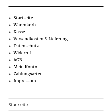
können
könne
auf
auf
der
der
Startseite
Produktseite
Produkt
Warenkorb
gewählt
gewähl
Kasse
werden
werden
Versandkosten & Lieferung
Datenschutz
Widerruf
AGB
Mein Konto
Zahlungsarten
Impressum
Startseite