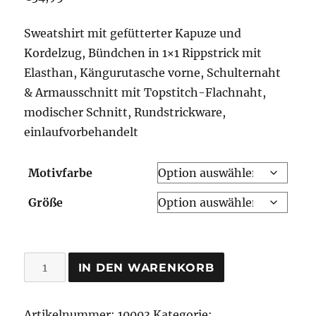
Sweatshirt mit gefütterter Kapuze und
Kordelzug, Bündchen in 1×1 Rippstrick mit
Elasthan, Kängurutasche vorne, Schulternaht
& Armausschnitt mit Topstitch-Flachnaht,
modischer Schnitt, Rundstrickware,
einlaufvorbehandelt
Motivfarbe
Größe
stolzer
IN DEN WARENKORB
Heide
Pullover
Artikelnummer:
10003
Kategorie: