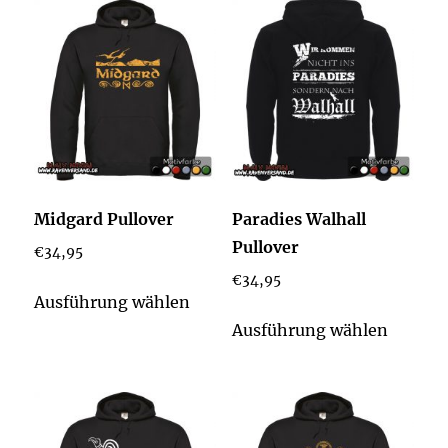
Midgard Pullover
Paradies Walhall
Pullover
€
34,95
€
34,95
Dieses
Ausführung wählen
Produkt
Dieses
Ausführung wählen
weist
Produk
mehrere
weist
Varianten
mehrer
auf.
Varian