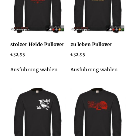
stolzer Heide Pullover
zu leben Pullover
€
32,95
€
32,95
Dieses
Dieses
Ausführung wählen
Ausführung wählen
Produkt
Produk
weist
weist
mehrere
mehrer
Varianten
Varian
auf.
auf.
Die
Die
Optionen
Option
können
könne