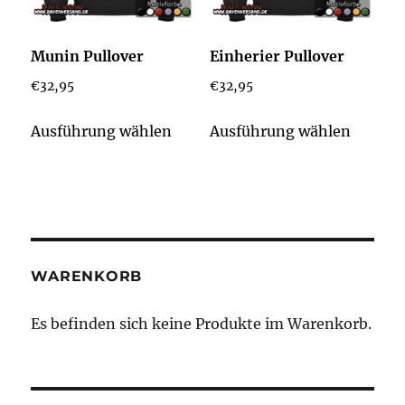
auf
auf
der
der
Munin Pullover
Einherier Pullover
Produktseite
Produkt
€
32,95
€
32,95
gewählt
gewähl
werden
werden
Dieses
Dieses
Ausführung wählen
Ausführung wählen
Produkt
Produk
weist
weist
mehrere
mehrer
Varianten
Varian
auf.
auf.
Die
Die
WARENKORB
Optionen
Option
können
könne
Es befinden sich keine Produkte im Warenkorb.
auf
auf
der
der
Produktseite
Produkt