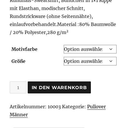
Rundhals-Sweatshirt, Bündchen in 1×1 Rippe
mit Elasthan, modischer Schnitt,
Rundstrickware (ohne Seitennähte),
einlaufvorbehandelt.Material :80% Baumwolle
2
/ 20% Polyester,280 g/m
Motivfarbe
Größe
Tradition
IN DEN WARENKORB
Pullover
Menge
Artikelnummer:
10003
Kategorie:
Pullover
Männer