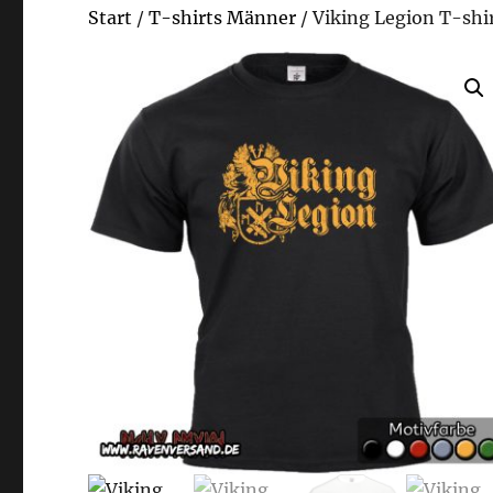
Start
/
T-shirts Männer
/ Viking Legion T-shi