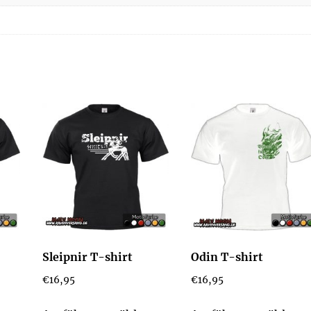
Sleipnir T-shirt
Odin T-shirt
€
16,95
€
16,95
Dieses
Dieses
Di