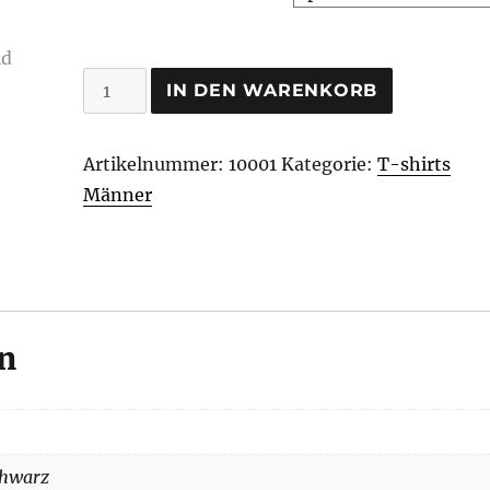
Viking
IN DEN WARENKORB
Legion
T-
Artikelnummer:
10001
Kategorie:
T-shirts
shirt
Männer
Menge
n
schwarz