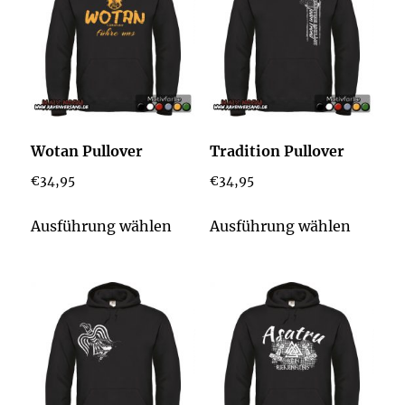
Wotan Pullover
Tradition Pullover
€
34,95
€
34,95
Dieses
Dieses
Ausführung wählen
Ausführung wählen
Produkt
Produk
weist
weist
mehrere
mehrer
Varianten
Varian
auf.
auf.
Die
Die
Optionen
Option